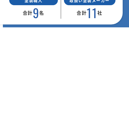
塗装職人
取扱い塗装メーカー
9
11
合計
名
合計
社
その他外壁・屋根塗装外壁塗装
福岡県粕屋郡宇美町にて塗装工事を行いま
した。
外壁塗装/屋根塗装/付帯部/雨戸など