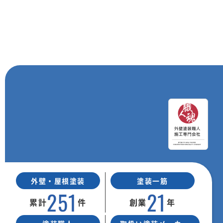
外壁・屋根塗装
塗装一筋
251
21
累計
件
創業
年